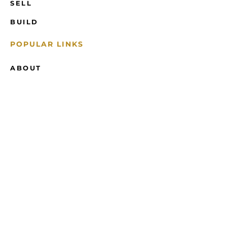
SELL
BUILD
POPULAR LINKS
ABOUT
TESTIMONIALS
FEEDBACK
CONTACT
CONTACT US
FURNER REALTY:(717) 617-4475
KELLER WILLIAMS: 717-553-2500
ROSS@FURNERREALTYGROUP.COM
5139 MAIN ST